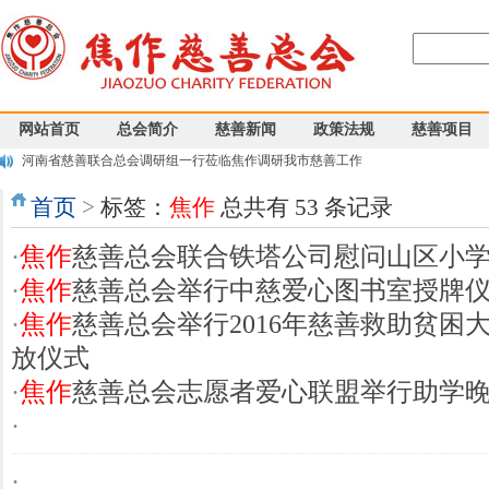
网站首页
总会简介
慈善新闻
政策法规
慈善项目
河南省慈善联合总会调研组一行莅临焦作调研我市慈善工作
焦作慈善总会开展“慈善情暖万家”活动
首页
>
标签：
焦作
总共有 53 条记录
焦作慈善总会2023年审计情况公示
安阳市慈善总会莅焦考察交流慈善工作
·
焦作
慈善总会联合铁塔公司慰问山区小
焦作2024年“乡村振兴 豫善同行”活动工作推进会议召开
焦作慈善总会第四届会员大会第二次会议暨四届二次理事会顺利召开
·
焦作
慈善总会举行中慈爱心图书室授牌
盛国民副会长一行莅焦督导调研慈善工作
·
焦作
慈善总会举行2016年慈善救助贫困
小额爱心基金设立情况公示
放仪式
关于甘肃省临夏州积石山县发生6.2级地震募捐倡议书
河南省民政厅关于2023年度—2025年度公益性社会组织捐赠税前扣除资格等有关
·
焦作
慈善总会志愿者爱心联盟举行助学
·
·