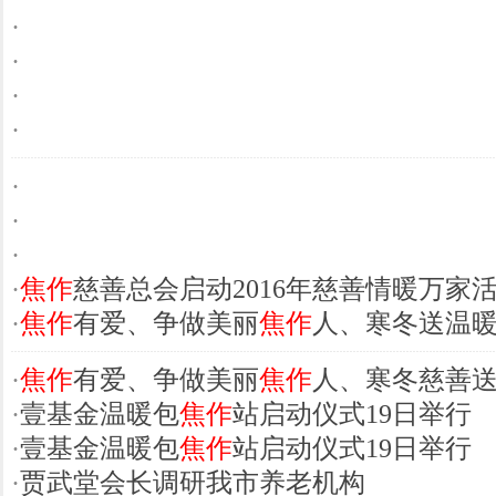
·
·
·
·
·
·
·
·
焦作
慈善总会启动2016年慈善情暖万家
·
焦作
有爱、争做美丽
焦作
人、寒冬送温
·
焦作
有爱、争做美丽
焦作
人、寒冬慈善
·
壹基金温暖包
焦作
站启动仪式19日举行
·
壹基金温暖包
焦作
站启动仪式19日举行
·
贾武堂会长调研我市养老机构